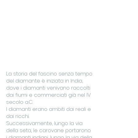
La storia del fascino senza tempo
del diamante è iniziata in India,
dove i diamanti venivano raccolti
dai fiumi e commerciati già nel IV
secolo a.C.
I diamanti erano ambiti dai reali e
dai ricchi.
Successivamente, lungo la via
della seta, le carovane portarono
i diamanti indiani, lungo la via della