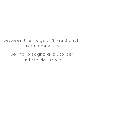
Between the Twigs di Silvia Bianchi
P.Iva
09184120963
Se hai bisogno di aiuto per
l'utilizzo del sito o
per qualsiasi altra necessità scrivi
a
info@betwigs.com